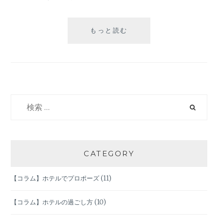
フ
もっと読む
ラ
ワ
ー
シ
ョ
ッ
検
プ
索:
「メ
リ
ア
ル
CATEGORY
ー
ム」
【コラム】ホテルでプロポーズ
(11)
に
つ
い
【コラム】ホテルの過ごし方
(10)
て