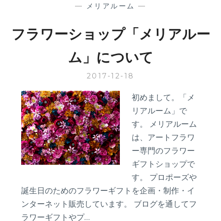
期
—
メリアルーム
—
休
業
フラワーショップ「メリアルー
の
お
ム」について
知
ら
2017-12-18
せ
初めまして。「メ
リアルーム」で
す。 メリアルーム
は、アートフラワ
ー専門のフラワー
ギフトショップで
す。 プロポーズや
誕生日のためのフラワーギフトを企画・制作・イ
ンターネット販売しています。 ブログを通してフ
ラワーギフトやプ…