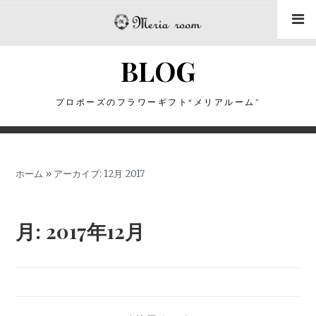
コ
ン
テ
BLOG
ン
ツ
に
プロポーズのフラワーギフト“メリアルーム”
ス
キ
ッ
ホーム
»
アーカイブ: 12月 2017
プ
月:
2017年12月