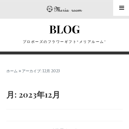
コ
ン
テ
BLOG
ン
ツ
に
プロポーズのフラワーギフト“メリアルーム”
ス
キ
ッ
ホーム
»
アーカイブ: 12月 2023
プ
月:
2023年12月