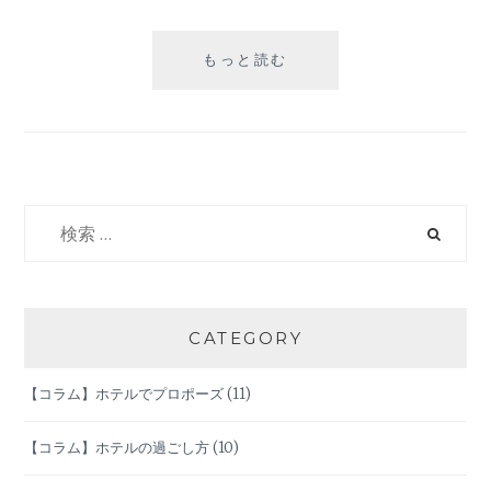
２
もっと読む
０
２
３
年
の
御
検
礼
索:
と
年
末
の
CATEGORY
ご
挨
【コラム】ホテルでプロポーズ
(11)
拶
【コラム】ホテルの過ごし方
(10)