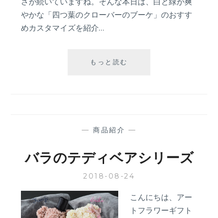
さが続いていますね。そんな本日は、白と緑が爽
やかな「四つ葉のクローバーのブーケ」のおすす
めカスタマイズを紹介…
お
もっと読む
す
す
め
カ
ス
タ
—
商品紹介
—
マ
イ
バラのテディベアシリーズ
ズ‐
四
2018-08-24
つ
葉
こんにちは、アー
の
トフラワーギフト
ク