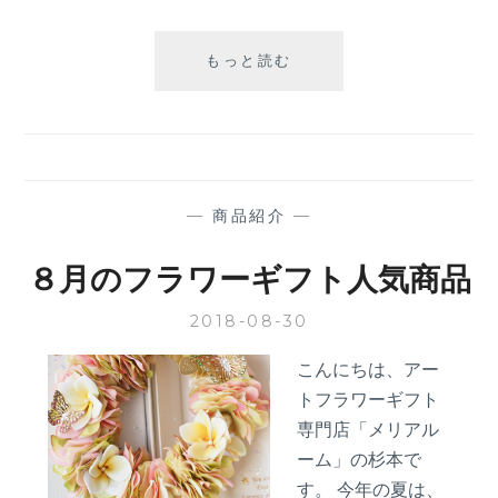
秋
もっと読む
こ
そ
バ
ラ
で
想
—
商品紹介
—
い
を
８月のフラワーギフト人気商品
伝
え
2018-08-30
ま
せ
こんにちは、アー
ん
トフラワーギフト
か？
専門店「メリアル
ーム」の杉本で
す。 今年の夏は、