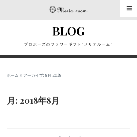
コ
ン
テ
BLOG
ン
ツ
に
プロポーズのフラワーギフト“メリアルーム”
ス
キ
ッ
ホーム
»
アーカイブ: 8月 2018
プ
月:
2018年8月