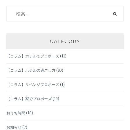
リ
検
ナ
ー
索:
ズ
ビ
ゲ
CATEGORY
ー
【コラム】ホテルでプロポーズ
(11)
シ
【コラム】ホテルの過ごし方
(10)
ョ
【コラム】リベンジプロポーズ
(1)
ン
【コラム】家でプロポーズ
(15)
おうち時間
(18)
お知らせ
(7)