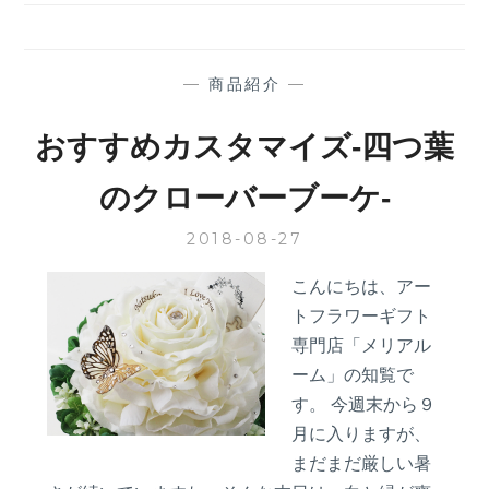
に
お
す
す
—
商品紹介
—
め
の
おすすめカスタマイズ‐四つ葉
フ
ラ
のクローバーブーケ‐
ワ
ー
2018-08-27
ギ
フ
こんにちは、アー
ト
トフラワーギフト
専門店「メリアル
ーム」の知覧で
す。 今週末から９
月に入りますが、
まだまだ厳しい暑