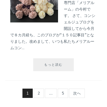
ロ
専門店「メリアル
ー
ーム」の今村で
バ
す。 さて、コンシ
ー
ェルジュブログを
ブ
開設してから今月
ー
ケ‐
で８カ月経ち、このブログが“１５０記事目”とな
りました。改めまして、いつも私たちメリアルー
ムコン…
バ
もっと読む
ラ
の
テ
デ
ィ
投
1
2
…
5
次へ
ベ
ア
稿
シ