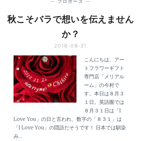
—
プロポーズ
—
秋こそバラで想いを伝えません
か？
2018-08-31
こんにちは、アー
トフラワーギフト
専門店「メリアル
ーム」の今村で
す。本日は８月３
１日。英語圏では
８月３１日は「I
Love You」の日と言われ、数字の「８３１」は
「I Love You」の隠語だそうです！ 日本では馴染
み…