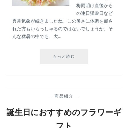
梅雨明け直後から
の連日猛暑日など
異常気象が続きましたね。この暑さに体調を崩さ
れた方もいらっしゃるのではないでしょうか。そ
んな猛暑の中でも、大…
８
もっと読む
月
の
フ
ラ
ワ
ー
—
商品紹介
—
ギ
フ
誕生日におすすめのフラワーギ
ト
人
フト
気