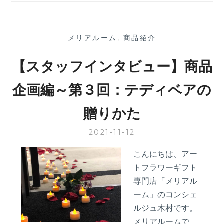
フ
イ
ン
タ
—
メリアルーム
,
商品紹介
—
ビ
ュ
【スタッフインタビュー】商品
ー】
商
企画編～第３回：テディベアの
品
企
贈りかた
画
編
2021-11-12
～
第
こんにちは、アー
４
回：
トフラワーギフト
プ
専門店「メリアル
レ
ーム」のコンシェ
ゼ
ルジュ木村です。
ン
メリアルームで
ト