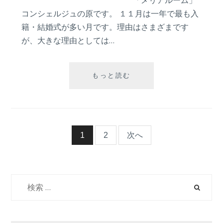
コンシェルジュの原です。 １１月は一年で最も入
籍・結婚式が多い月です。理由はさまざまです
が、大きな理由としては…
【結
もっと読む
婚
式
や
入
籍
投
1
2
次へ
に
人
稿
気
の
検
ナ
１
索:
１
ビ
月】
入