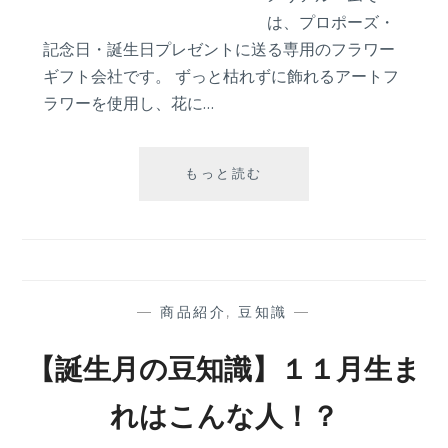
の
は、プロポーズ・
サ
記念日・誕生日プレゼントに送る専用のフラワー
プ
ギフト会社です。 ずっと枯れずに飾れるアートフ
ラ
ラワーを使用し、花に…
イ
ズ
演
出
【ス
もっと読む
は
タ
ど
ッ
う
フ
や
イ
っ
ン
て
タ
—
商品紹介
,
豆知識
—
生
ビ
ま
ュ
【誕生月の豆知識】１１月生ま
れ
ー】
た？
商
れはこんな人！？
ス
品
タ
企