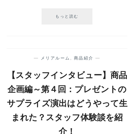
１
もっと読む
２
月
の
プ
ロ
ポ
—
メリアルーム
,
商品紹介
—
ー
ズ
【スタッフインタビュー】商品
は、
い
企画編～第４回：プレゼントの
つ
が
サプライズ演出はどうやって生
オ
ス
まれた？スタッフ体験談を紹
ス
メ？
介！