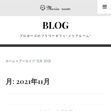
コ
ン
テ
BLOG
ン
ツ
に
プロポーズのフラワーギフト“メリアルーム”
ス
キ
ッ
ホーム
»
アーカイブ: 11月 2021
プ
月:
2021年11月