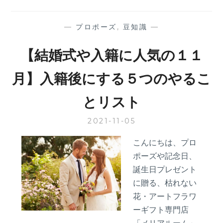
豆
知
識】
—
プロポーズ
,
豆知識
—
１
１
【結婚式や入籍に人気の１１
月
生
月】入籍後にする５つのやるこ
ま
れ
とリスト
は
こ
2021-11-05
ん
な
こんにちは、プロ
人！？
ポーズや記念日、
誕生日プレゼント
に贈る、枯れない
花・アートフラワ
ーギフト専門店
「メリアルーム」