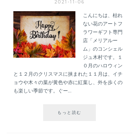
2021-11-06
ッ
画
フ
編
こんにちは、枯れ
体
～
験
ない花のアートフ
第
談
３
ラワーギフト専門
を
回：
店「メリアルー
紹
テ
ム」のコンシェル
介！
デ
ジュ木村です。１
ィ
ベ
０月のハロウィン
ア
と１２月のクリスマスに挟まれた１１月は、イチ
の
ョウや木々の葉が黄色や赤に紅葉し、外を歩くの
贈
も楽しい季節です。ぐー…
り
か
た
【誕
もっと読む
生
月
の