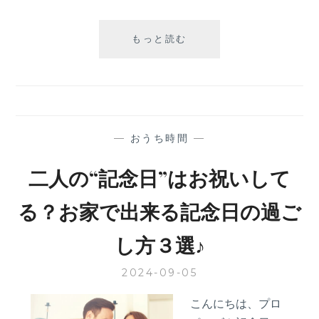
デ
もっと読む
ィ
ズ
ニ
ー
プ
ロ
—
おうち時間
—
ポ
ー
二人の“記念日”はお祝いして
ズ・
パ
る？お家で出来る記念日の過ご
ー
ク
し方３選♪
以
外
2024-09-05
で
の
こんにちは、プロ
プ