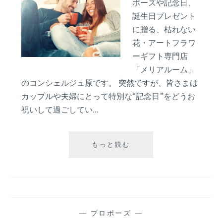
ロ
ポーズや記念日、
ポ
誕生日プレゼント
ー
に贈る、枯れない
ズ
花・アートフラワ
方
ーギフト専門店
法
「メリアルーム」
のコンシェルジュ原です。 突然ですが、皆さまは
カップルや夫婦にとって特別な“記念日”をどうお
祝いして過ごしてい…
二
もっと読む
人
の“記
念
日”は
お
祝
—
プロポーズ
—
い