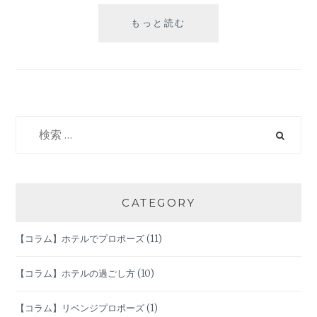
【調
もっと読む
査】
彼
女
へ
の
サ
検
プ
索:
ラ
イ
ズ
プ
CATEGORY
レ
ゼ
【コラム】ホテルでプロポーズ
(11)
ン
ト
は
【コラム】ホテルの過ごし方
(10)
何
処
【コラム】リベンジプロポーズ
(1)