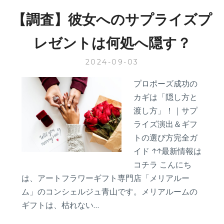
し
【調査】彼女へのサプライズプ
て
る？
レゼントは何処へ隠す？
お
家
2024-09-03
で
出
プロポーズ成功の
来
カギは「隠し方と
る
記
渡し方」！｜サプ
念
ライズ演出＆ギフ
日
トの選び方完全ガ
の
イド ↑↑最新情報は
過
ご
コチラ こんにち
し
は、アートフラワーギフト専門店「メリアルー
方
ム」のコンシェルジュ青山です。メリアルームの
３
ギフトは、枯れない…
選
♪