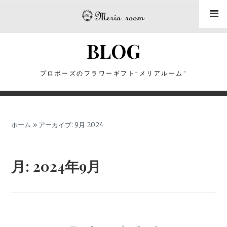
コ
ン
テ
BLOG
ン
ツ
に
プロポーズのフラワーギフト“メリアルーム”
ス
キ
ッ
ホーム
»
アーカイブ: 9月 2024
プ
月:
2024年9月