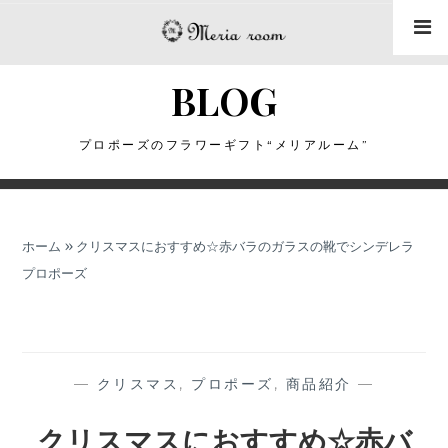
コ
ン
テ
BLOG
ン
ツ
に
プロポーズのフラワーギフト“メリアルーム”
ス
キ
ッ
ホーム
»
クリスマスにおすすめ☆赤バラのガラスの靴でシンデレラ
プ
プロポーズ
—
クリスマス
,
プロポーズ
,
商品紹介
—
クリスマスにおすすめ☆赤バ