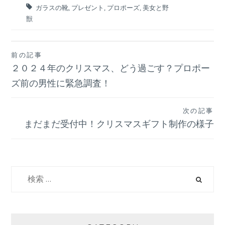
ガラスの靴
,
プレゼント
,
プロポーズ
,
美女と野
獣
前の記事
投
２０２４年のクリスマス、どう過ごす？プロポー
稿
ズ前の男性に緊急調査！
ナ
次の記事
まだまだ受付中！クリスマスギフト制作の様子
ビ
ゲ
検
ー
索:
シ