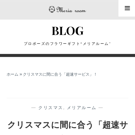
コ
ン
テ
BLOG
ン
ツ
に
プロポーズのフラワーギフト“メリアルーム”
ス
キ
ッ
ホーム
»
クリスマスに間に合う「超速サービス」！
プ
—
クリスマス
,
メリアルーム
—
クリスマスに間に合う「超速サ