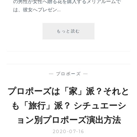
の男性が女性へ贈る花を購入するメリアルームで
は、彼女へプレゼン…
【夏
もっと読む
の
プ
ロ
ポ
ー
ズ
—
プロポーズ
—
成
功
プロポーズは「家」派？それと
エ
ピ
も「旅行」派？ シチュエーシ
ソ
ー
ョン別プロポーズ演出方法
ド】❝お
家
2020-07-16
で