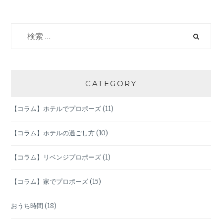
っ
た
デ
検
ィ
索:
ズ
ニ
ー
リ
CATEGORY
ゾ
ー
【コラム】ホテルでプロポーズ
(11)
ト
開
園！
【コラム】ホテルの過ごし方
(10)
パ
ー
【コラム】リベンジプロポーズ
(1)
ク
別
【コラム】家でプロポーズ
(15)
お
す
おうち時間
(18)
す
め