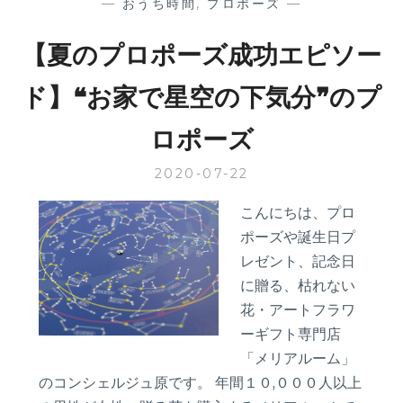
—
おうち時間
,
プロポーズ
—
【夏のプロポーズ成功エピソー
ド】❝お家で星空の下気分❞のプ
ロポーズ
2020-07-22
こんにちは、プロ
ポーズや誕生日プ
レゼント、記念日
に贈る、枯れない
花・アートフラワ
ーギフト専門店
「メリアルーム」
のコンシェルジュ原です。 年間１０,０００人以上