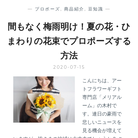
「家」
—
プロポーズ
,
商品紹介
,
豆知識
—
派？
そ
間もなく梅雨明け！夏の花・ひ
れ
と
まわりの花束でプロポーズする
も
「旅
方法
行」
派？
2020-07-15
シ
チ
こんにちは、アー
ュ
エ
トフラワーギフト
ー
専門店「メリアル
シ
ーム」の木村で
ョ
す。連日の豪雨で
ン
悲しいニュースを
別
プ
見る機会が増えて
ロ