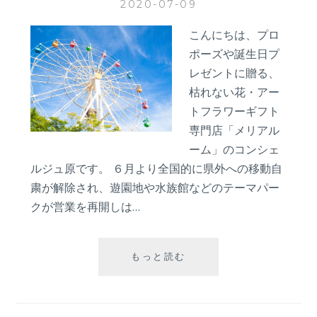
2020-07-09
の
花
こんにちは、プロ
束
で
ポーズや誕生日プ
プ
レゼントに贈る、
ロ
枯れない花・アー
ポ
トフラワーギフト
ー
専門店「メリアル
ズ
す
ーム」のコンシェ
る
ルジュ原です。 ６月より全国的に県外への移動自
方
粛が解除され、遊園地や水族館などのテーマパー
法
クが営業を再開しは…
待
もっと読む
ち
に
待