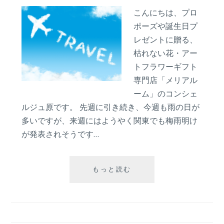
星
こんにちは、プロ
空
の
ポーズや誕生日プ
下
レゼントに贈る、
気
枯れない花・アー
分❞の
トフラワーギフト
プ
専門店「メリアル
ロ
ポ
ーム」のコンシェ
ー
ルジュ原です。 先週に引き続き、今週も雨の日が
ズ
多いですが、来週にはようやく関東でも梅雨明け
が発表されそうです…
プ
もっと読む
ロ
ポ
ー
ズ
は