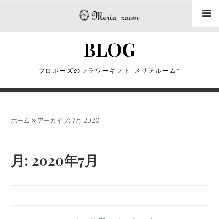
コ
ン
テ
BLOG
ン
ツ
に
プロポーズのフラワーギフト“メリアルーム”
ス
キ
ッ
ホーム
»
アーカイブ: 7月 2020
プ
月:
2020年7月