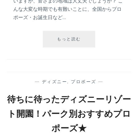
いますが、皆さまの地域は大丈夫でしょうか？ こ
ポ
んな大変な時期でも有難いことに、全国からプロ
ー
ポーズ・お誕生日など…
ズ
演
出
方
間
もっと読む
法
も
な
く
梅
雨
明
—
ディズニー
,
プロポーズ
—
け！
夏
待ちに待ったディズニーリゾー
の
花・
ト開園！パーク別おすすめプロ
ひ
ま
ポーズ★
わ
り