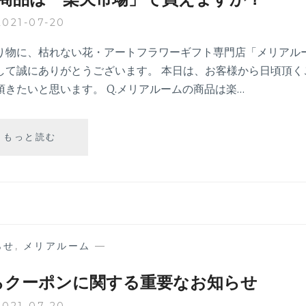
挨
拶
2021-07-20
り物に、枯れない花・アートフラワーギフト専門店「メリアル
して誠にありがとうございます。 本日は、お客様から日頃頂く
きたいと思います。 Q.メリアルームの商品は楽…
【Q
もっと読む
＆
A】
メ
リ
ア
ル
ー
らせ
,
メリアルーム
—
ム
の
らクーポンに関する重要なお知らせ
商
品
2021-07-20