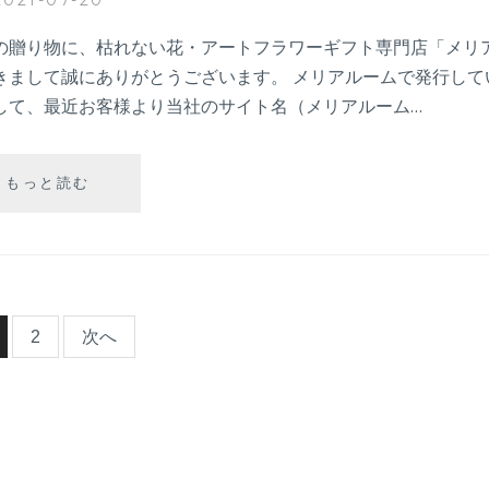
は
「楽
の贈り物に、枯れない花・アートフラワーギフト専門店「メリ
天
きまして誠にありがとうございます。 メリアルームで発行して
市
して、最近お客様より当社のサイト名（メリアルーム…
場」
で
買
【公
もっと読む
え
式】
ま
メ
す
リ
か？
ア
ル
ー
2
次へ
ム
か
ら
ク
ー
ポ