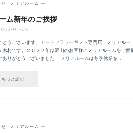
年
らせ
,
メリアルーム
—
の
ご
ーム新年のご挨拶
挨
拶
2023-01-06
でとうございます、アートフラワーギフト専門店「メリアルー
ュ木村です。２０２２年は沢山のお客様にメリアルームをご愛
にありがとうございました！ メリアルームは冬季休業を…
メ
もっと読む
リ
ア
ル
ー
ム
新
年
らせ
,
メリアルーム
—
の