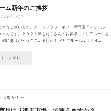
ご
ーム新年のご挨拶
挨
拶
2022-01-07
でとうございます、アートフラワーギフト専門店「メリアルー
ュ木村です。２０２１年もたくさんのお客様にメリアルームを
、誠にありがとうございました！ メリアルームは１月４…
メ
もっと読む
リ
ア
ル
ー
ム
新
年
—
お知らせ
—
の
ご
の商品は「楽天市場」で買えますか？