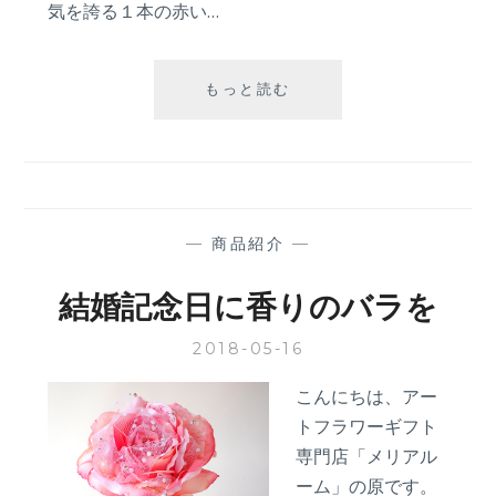
気を誇る１本の赤い…
誕
もっと読む
生
日
プ
レ
ゼ
ン
—
商品紹介
—
ト
に
結婚記念日に香りのバラを
１
本
2018-05-16
の
赤
こんにちは、アー
い
トフラワーギフト
バ
ラ
専門店「メリアル
ーム」の原です。