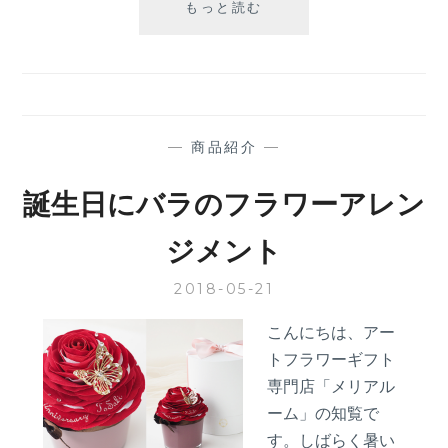
プ
もっと読む
ロ
ポ
ー
ズ
演
出
—
商品紹介
—
方
法-
誕生日にバラのフラワーアレン
遊
園
ジメント
地-
2018-05-21
こんにちは、アー
トフラワーギフト
専門店「メリアル
ーム」の知覧で
す。しばらく暑い