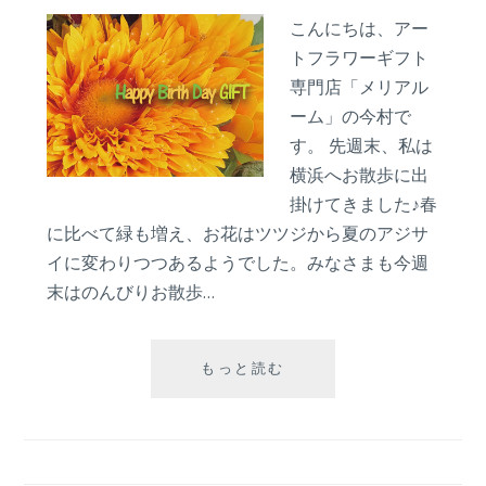
レ
こんにちは、アー
ン
トフラワーギフト
ジ
メ
専門店「メリアル
ン
ーム」の今村で
ト
す。 先週末、私は
横浜へお散歩に出
掛けてきました♪春
に比べて緑も増え、お花はツツジから夏のアジサ
イに変わりつつあるようでした。みなさまも今週
末はのんびりお散歩…
誕
もっと読む
生
日
に
贈