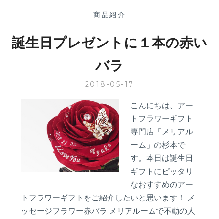
る
ひ
—
商品紹介
—
ま
わ
誕生日プレゼントに１本の赤い
り
の
バラ
花
束
2018-05-17
こんにちは、アー
トフラワーギフト
専門店「メリアル
ーム」の杉本で
す。本日は誕生日
ギフトにピッタリ
なおすすめのアー
トフラワーギフトをご紹介したいと思います！ メ
ッセージフラワー赤バラ メリアルームで不動の人