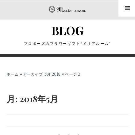
コ
ン
テ
BLOG
ン
ツ
に
プロポーズのフラワーギフト“メリアルーム”
ス
キ
ッ
ホーム
»
アーカイブ: 5月 2018
»
ページ 2
プ
月:
2018年5月