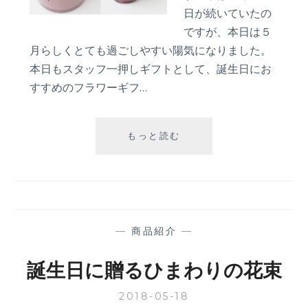
日が続いていたの
ですが、本日は５
月らしくとても過ごしやすい陽気になりました。
本日もスタッフ一押しギフトとして、誕生日にお
すすめのフラワーギフ…
誕
もっと読む
生
日
に
バ
ラ
の
—
商品紹介
—
フ
ラ
誕生日に贈るひまわりの花束
ワ
ー
2018-05-18
ア