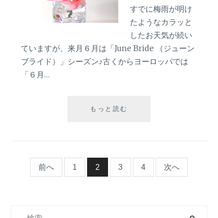
すでに梅雨が明け
たようなカラッと
したお天気が続い
ていますが、来月６月は「June Bride （ジューン
ブライド）」シーズン♪古くからヨーロッパでは
「６月…
結
もっと読む
婚
記
念
日
に
投
前へ
1
2
3
4
次へ
香
り
稿
の
バ
検
ナ
ラ