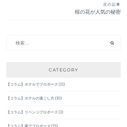
次の記事
ナ
桜の花が人気の秘密
ビ
ゲ
検
索:
ー
シ
CATEGORY
ョ
【コラム】ホテルでプロポーズ
(11)
ン
【コラム】ホテルの過ごし方
(10)
【コラム】リベンジプロポーズ
(1)
【コラム】家でプロポーズ
(15)