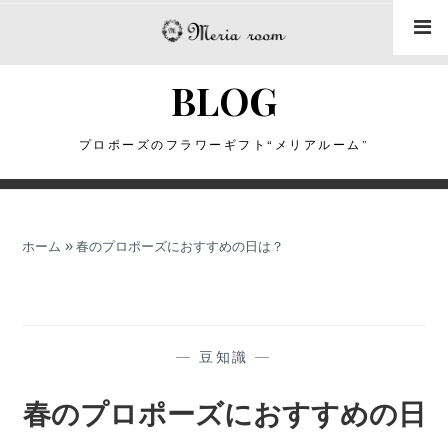
コ
ン
テ
BLOG
ン
ツ
に
プロポーズのフラワーギフト“メリアルーム”
ス
キ
ッ
ホーム
»
春のプロポーズにおすすめの日は？
プ
—
豆知識
—
春のプロポーズにおすすめの日