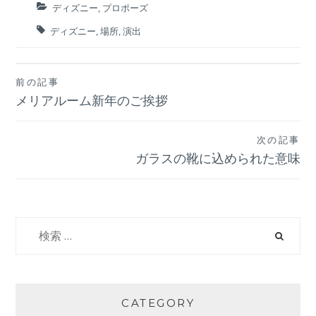
ディズニー
,
プロポーズ
ディズニー
,
場所
,
演出
前の記事
投
メリアルーム新年のご挨拶
稿
次の記事
ナ
ガラスの靴に込められた意味
ビ
ゲ
検
索:
ー
シ
CATEGORY