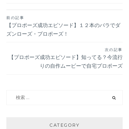
前の記事
投
【プロポーズ成功エピソード】１２本のバラでダ
稿
ズンローズ・プロポーズ！
ナ
次の記事
【プロポーズ成功エピソード】知ってる？今流行
ビ
りの自作ムービーで自宅プロポーズ
ゲ
ー
検
索:
シ
ョ
CATEGORY