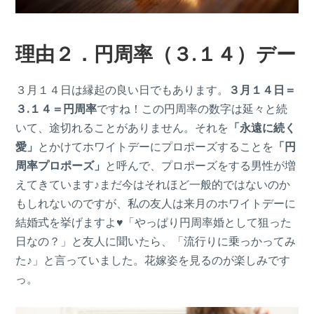
理由２．円周率（３.１４）デー
３月１４日は縁起の良い日でもあります。
３
月１４日＝
３.１４＝円周率
ですね！この円周率の数字は延々と続
いて、途切れることがありません。それを
「永遠に続く
愛」
とかけてホワイトデーにプロポーズすることを
「円
周率プロポーズ」
と呼んで、プロポーズをする男性が増
えてきています♪まだ今はそれほど一般的ではないのか
もしれないのですが、私の友人は来月のホワイトデーに
結婚式を挙げますよ♥「やっぱり円周率婚として狙った
日なの？」と友人に聞いたら、「流行りに乗っかってみ
た♪」と言っていました。花嫁姿を見るのが楽しみです
っ。