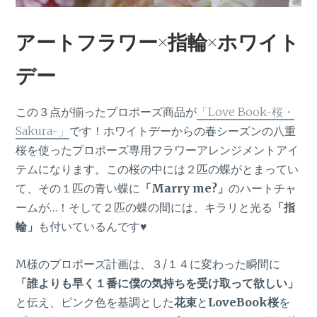
アートフラワー×指輪×ホワイト
デー
この３点が揃ったプロポーズ商品が
「Love Book-桜・
Sakura-」
です！ホワイトデーからの春シーズンの八重
桜を使ったプロポーズ専用フラワーアレンジメントアイ
テムになります。この桜の中には２匹の蝶がとまってい
て、その１匹の青い蝶に
「Marry me?」
のハートチャ
ームが…！そして２匹の蝶の間には、キラリと光る
「指
輪」
も付いているんです♥
M様のプロポーズ計画は、３/１４に変わった瞬間に
「誰よりも早く１番に僕の気持ちを受け取って欲しい」
と伝え、ピンク色を基調とした
花束
と
LoveBook桜
を