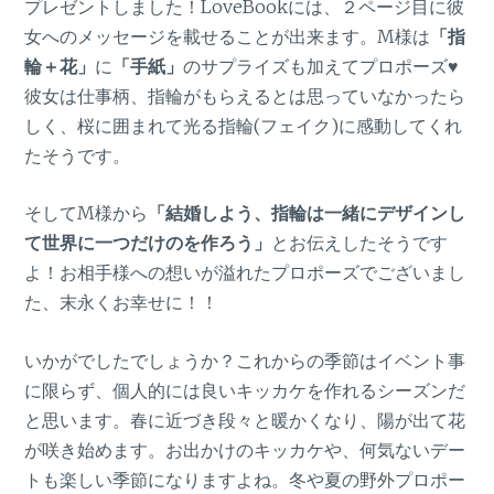
プレゼントしました！LoveBookには、２ページ目に彼
女へのメッセージを載せることが出来ます。M様は
「指
輪＋花」
に
「手紙」
のサプライズも加えてプロポーズ♥
彼女は仕事柄、指輪がもらえるとは思っていなかったら
しく、桜に囲まれて光る指輪(フェイク)に感動してくれ
たそうです。
そしてM様から
「結婚しよう、指輪は一緒にデザインし
て世界に一つだけのを作ろう」
とお伝えしたそうです
よ！お相手様への想いが溢れたプロポーズでございまし
た、末永くお幸せに！！
いかがでしたでしょうか？これからの季節はイベント事
に限らず、個人的には良いキッカケを作れるシーズンだ
と思います。春に近づき段々と暖かくなり、陽が出て花
が咲き始めます。お出かけのキッカケや、何気ないデー
トも楽しい季節になりますよね。冬や夏の野外プロポー