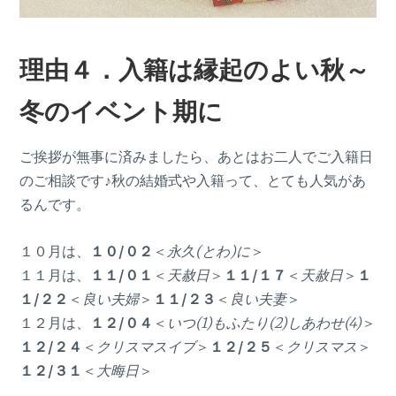
理由４．入籍は縁起のよい秋～
冬のイベント期に
ご挨拶が無事に済みましたら、あとはお二人でご入籍日
のご相談です♪秋の結婚式や入籍って、とても人気があ
るんです。
１０月は、
１０
/０２
＜
永久(とわ)に
＞
１１月は、
１１/０１
＜
天赦日
＞
１１
/１７
＜
天赦日
＞
１
１/２２
＜
良い夫婦
＞
１１/２３
＜
良い夫妻
＞
１２月は、
１２/０４
＜
いつ(1)もふたり(2)しあわせ(4)
＞
１２/２４
＜
クリスマスイブ
＞
１２/２５
＜
クリスマス
＞
１２/３１
＜
大晦日
＞