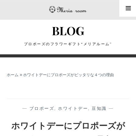
コ
ン
テ
BLOG
ン
ツ
に
プロポーズのフラワーギフト“メリアルーム”
ス
キ
ッ
ホーム
»
ホワイトデーにプロポーズがピッタリな４つの理由
プ
—
プロポーズ
,
ホワイトデー
,
豆知識
—
ホワイトデーにプロポーズが