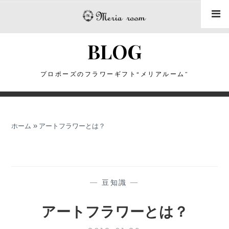
コ
ン
テ
BLOG
ン
ツ
に
プロポーズのフラワーギフト“メリアルーム”
ス
キ
ッ
ホーム
»
アートフラワーとは？
プ
—
豆知識
—
アートフラワーとは？