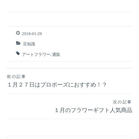
2018-01-29
豆知識
アートフラワー
,
通販
前の記事
投
１月２７日はプロポーズにおすすめ！？
稿
次の記事
ナ
１月のフラワーギフト人気商品
ビ
ゲ
検