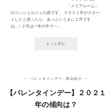
「メリアルーム」
のコンシェルジュの原です。 ２０２１年がスター
トしたと思ったら、あっというまに２月です
ね…！２月は一年の中で一…
２
もっと読む
月
の
プ
ロ
ポ
ー
—
バレンタインデー
,
商品紹介
—
ズ
は、
【バレンタインデー】２０２１
い
つ
年の傾向は？
が
オ