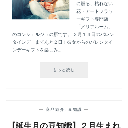
ー
に贈る、枯れない
ト
花・アートフラワ
プ
ーギフト専門店
ラ
ン
「メリアルーム」
編
のコンシェルジュの原です。 ２月１４日のバレン
タインデーまであと２日！彼女からのバレンタイ
ンデーギフトを楽しみ…
【理
もっと読む
想
の
バ
レ
ン
タ
—
商品紹介
,
豆知識
—
イ
ン
【誕生月の豆知識】２月生まれ
デ