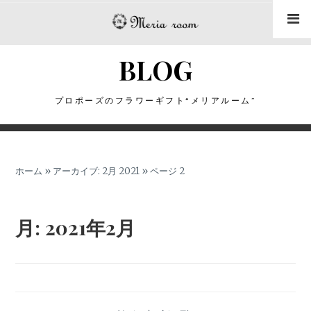
コ
ン
テ
BLOG
ン
ツ
に
プロポーズのフラワーギフト“メリアルーム”
ス
キ
ッ
ホーム
»
アーカイブ: 2月 2021
»
ページ 2
プ
月:
2021年2月