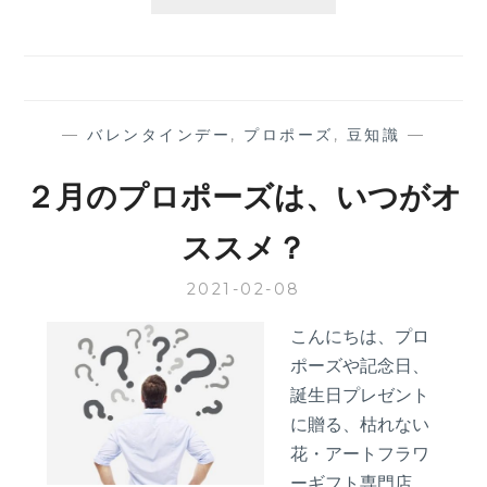
生
月
の
豆
知
識】
—
バレンタインデー
,
プロポーズ
,
豆知識
—
２
月
２月のプロポーズは、いつがオ
生
ま
ススメ？
れ
は
2021-02-08
こ
ん
こんにちは、プロ
な
ポーズや記念日、
人！？
誕生日プレゼント
に贈る、枯れない
花・アートフラワ
ーギフト専門店