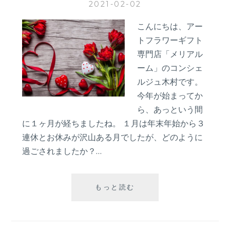
2021-02-02
ス
ス
こんにちは、アー
メ？
トフラワーギフト
専門店「メリアル
ーム」のコンシェ
ルジュ木村です。
今年が始まってか
ら、あっという間
に１ヶ月が経ちましたね。 １月は年末年始から３
連休とお休みが沢山ある月でしたが、どのように
過ごされましたか？…
【バ
もっと読む
レ
ン
タ