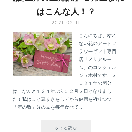
ー
はこんな人！？
の
過
2021-02-11
ご
し
こんにちは、枯れ
方】
ない花のアートフ
お
う
ラワーギフト専門
ち
店「メリアルー
デ
ム」のコンシェル
ー
ジュ木村です。２
ト
編
０２１年の節分
は、なんと１２４年ぶりに２月２日となりまし
た！私は夫と豆まきをしてから健康を祈りつつ
「年の数」分の豆を毎年食べて…
【誕
もっと読む