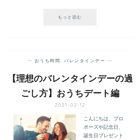
【理
もっと読む
想
の
バ
レ
ン
タ
—
おうち時間
,
バレンタインデー
—
イ
ン
【理想のバレンタインデーの過
デ
ー
ごし方】おうちデート編
の
過
2021-02-12
ご
し
こんにちは、プロ
方】
ポーズや記念日、
外
デ
誕生日プレゼント