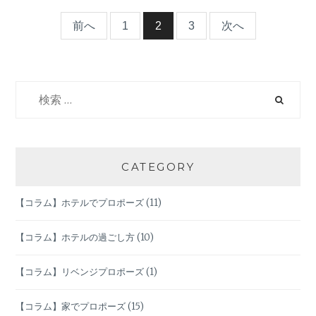
イ
ン
投
前へ
1
2
3
次へ
デ
ー】
稿
２
０
検
ナ
２
索:
１
ビ
年
の
傾
ゲ
CATEGORY
向
は？
ー
【コラム】ホテルでプロポーズ
(11)
シ
【コラム】ホテルの過ごし方
(10)
ョ
【コラム】リベンジプロポーズ
(1)
ン
【コラム】家でプロポーズ
(15)