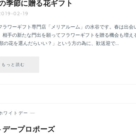
の季節に贈る花ギフト
2019-02-19
フラワーギフト専門店「メリアルーム」の水谷です。春は出会
。相手の新たな門出を願ってフラワーギフトを贈る機会も増え
種類の花を選んだらいい？」という方の為に、歓送迎で…
出
もっと読む
会
い
と
別
れ
の
季
ホワイトデー
—
節
に
トデープロポーズ
贈