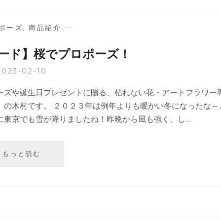
ポーズ
,
商品紹介
—
ード】桜でプロポーズ！
2023-02-10
ーズや誕生日プレゼントに贈る、枯れない花・アートフラワー
」の木村です。 ２０２３年は例年よりも暖かい冬になったな～
に東京でも雪が降りましたね！昨晩から風も強く、し…
【お
もっと読む
客
様
エ
ピ
ソ
ー