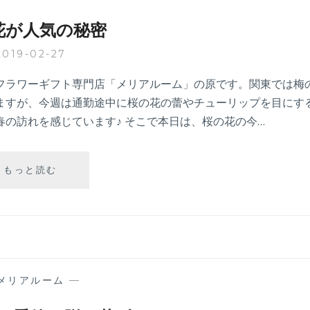
ち
花
花が人気の秘密
見
の
2019-02-27
楽
し
フラワーギフト専門店「メリアルーム」の原です。関東では梅
み
ますが、今週は通勤途中に桜の花の蕾やチューリップを目にす
方
春の訪れを感じています♪ そこで本日は、桜の花の今…
桜
もっと読む
の
花
が
人
気
の
秘
メリアルーム
—
密