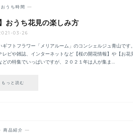
ド】
—
おうち時間
—
桜
で
】おうち花見の楽しみ方
プ
ロ
2021-03-26
ポ
ー
いギフトフラワー「メリアルーム」のコンシェルジュ青山です
ズ！
テレビや雑誌、インターネットなど【桜の開花情報】や【お花
などの特集でいっぱいですが、２０２１年は人が集ま…
【家
もっと読む
で
過
ご
そ
う】
お
う
—
商品紹介
—