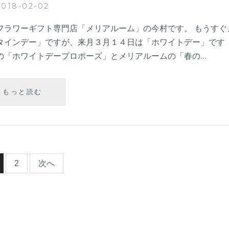
る
2018-02-02
花
ギ
フラワーギフト専門店「メリアルーム」の今村です。 もうすぐ
フ
タインデー」ですが、来月３月１４日は「ホワイトデー」です
ト
の「ホワイトデープロポーズ」とメリアルームの「春の…
ホ
もっと読む
ワ
イ
ト
デ
ー
プ
2
次へ
ロ
ポ
ー
ズ