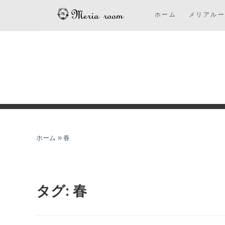
コ
ホーム
メリアル
ン
テ
ン
ツ
に
ス
キ
ッ
プ
ホーム
»
春
タグ:
春