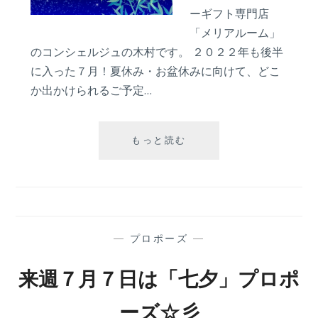
ーギフト専門店
「メリアルーム」
のコンシェルジュの木村です。 ２０２２年も後半
に入った７月！夏休み・お盆休みに向けて、どこ
か出かけられるご予定…
７
もっと読む
月
の
プ
ロ
ポ
ー
—
プロポーズ
—
ズ
は、
来週７月７日は「七夕」プロポ
い
つ
ーズ☆彡
が