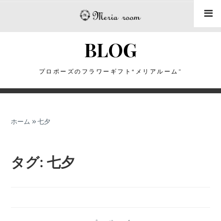
コ
ン
テ
BLOG
ン
ツ
に
プロポーズのフラワーギフト“メリアルーム”
ス
キ
ッ
ホーム
»
七夕
プ
タグ:
七夕