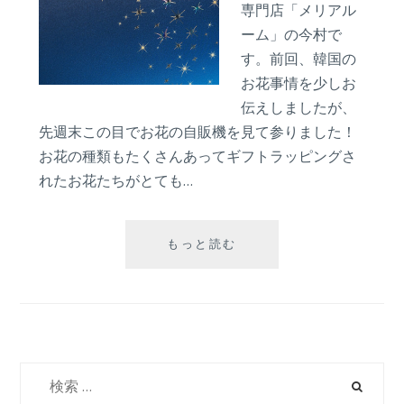
し
専門店「メリアル
む-
ーム」の今村で
七
す。前回、韓国の
夕-
お花事情を少しお
伝えしましたが、
先週末この目でお花の自販機を見て参りました！
お花の種類もたくさんあってギフトラッピングさ
れたお花たちがとても…
７
もっと読む
月
７
日
「七
夕」
プ
検
ロ
索:
ポ