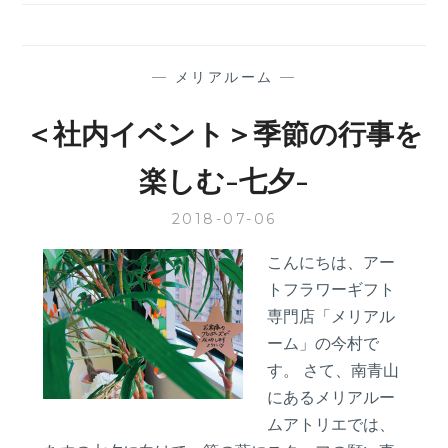
月
７
日
は
—
メリアルーム
—
「七
夕」
＜社内イベント＞季節の行事を
プ
ロ
楽しむ-七夕-
ポ
ー
2018-07-06
ズ
☆
こんにちは、アー
彡
トフラワーギフト
専門店「メリアル
ーム」の今村で
す。 さて、南青山
にあるメリアルー
ムアトリエでは、