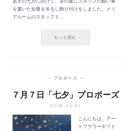
あすの七夕に向けて、笹の葉にスタッフの願い事
を書いた短冊を吊るし飾り付けをしました。メリ
アルームのスタッフ１…
＜
もっと読む
社
内
イ
ベ
ン
ト
—
プロポーズ
—
＞
季
７月７日「七夕」プロポーズ
節
の
2018-06-01
行
事
こんにちは、アー
を
トフラワーギフト
楽