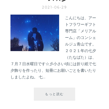
オ
2021-06-29
ス
ス
こんにちは、アー
メ？
トフラワーギフト
専門店「メリアル
ーム」のコンシェ
ルジュ青山です。
２０２１年の七夕
（たなばた）は、
７月７日水曜日です☆彡小さい頃には折り紙で七
夕飾りを作ったり、短冊にお願いごとを書いたり
しましたよね。 七…
来
もっと読む
週
７