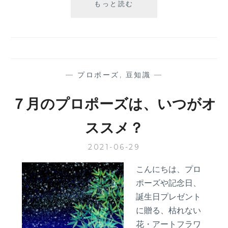
星
もっと読む
空
ボ
ッ
ク
ス
の
—
プロポーズ
,
豆知識
—
ガ
ラ
７月のプロポーズは、いつがオ
ス
の
ススメ？
靴
2021-06-29
こんにちは、プロ
ポーズや記念日、
誕生日プレゼント
に贈る、枯れない
花・アートフラワ