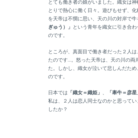
とても働き者の娘がいました。織女は神
とりで熱心に働く日々。遊びもせず、化
を天帝は不憫に思い、天の川の対岸で牛
ぎゅう）」
という青年を織女に引き合わ
のです。
ところが、真面目で働き者だった２人は
たのです…。怒った天帝は、天の川の両
た。しかし、織女が泣いて悲しんだため
のです。
日本では
「織女＝織姫」
、
「牽牛＝彦星
私は、２人は恋人同士なのかと思ってい
したか？