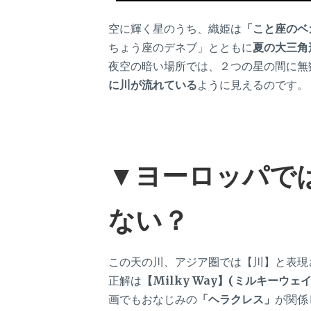
空に輝く星のうち、織姫は
「こと座のベ
ちょう座のデネブ」とともに
夏の大三角
夜空の暗い場所では、２つの星の間に無
に川が流れている
ように見えるのです。
▼ヨーロッパで
ない？
この天の川、アジア圏では【川】と表現
正解は
【Milky Way】(ミルキーウェイ
画でもおなじみの
「ヘラクレス」
が関係