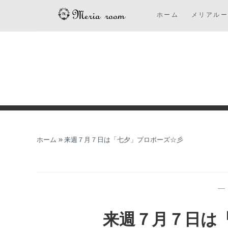
コ
ホーム
メリアル
ン
テ
ン
ツ
に
ス
キ
ッ
プ
ホーム
»
来週７月７日は「七夕」プロポーズ☆彡
来週７月７日は