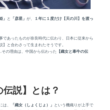
姫」
と
「彦星」
が、
１年に１度だけ【天の川】を渡っ
事であったものが奈良時代に伝わり、日本に従来から
説】と合わさって生まれたそうです。
…その理由は、中国から伝わった
【織女と牽牛の伝
の伝説】とは？
には、
「織女（しょくじょ）」
という機織りが上手で