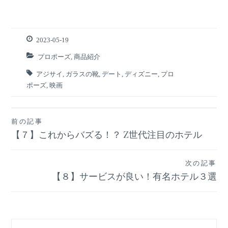
2023-05-19
プロポーズ
,
商品紹介
アジサイ
,
ガラスの靴
,
デート
,
ディズニー
,
プロ
ポーズ
,
映画
前の記事
投
【７】これからバズる！？ Z世代注目のホテル
稿
次の記事
ナ
【８】サービスが良い！有名ホテル３選
ビ
ゲ
検