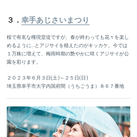
３．
幸手あじさいまつり
桜で有名な権現堂堤ですが、春が終わっても花々を楽し
めるように…とアジサイを植えたのがキッカケ。今では
１万株に増えて、梅雨時期の艶やかに咲くアジサイが公
園を彩ります。
２０２３年６月３日(土)～２５日(日)
埼玉県幸手市大字内国府間（うちごうま）８６７番地