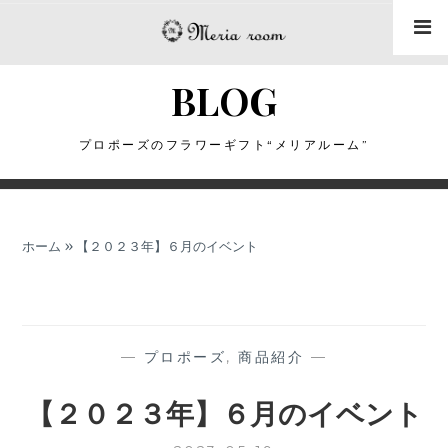
コ
ン
テ
BLOG
ン
ツ
に
プロポーズのフラワーギフト“メリアルーム”
ス
キ
ッ
ホーム
»
【２０２３年】６月のイベント
プ
—
プロポーズ
,
商品紹介
—
【２０２３年】６月のイベント