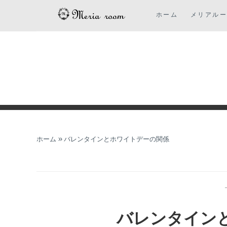
コ
ホーム
メリアル
ン
テ
ン
ツ
に
ス
キ
ッ
プ
ホーム
»
バレンタインとホワイトデーの関係
バレンタイン