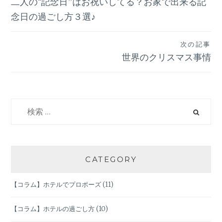
二人の“記念日”はお祝いしてる？お家で出来る記
稿
念日の過ごし方３選♪
ナ
次の記事
世界のクリスマス事情
ビ
ゲ
検
ー
索:
シ
ョ
CATEGORY
ン
【コラム】ホテルでプロポーズ
(11)
【コラム】ホテルの過ごし方
(10)