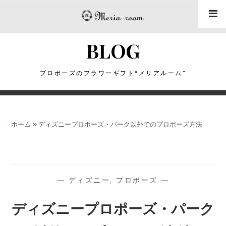
コ
ン
テ
BLOG
ン
ツ
に
プロポーズのフラワーギフト“メリアルーム”
ス
キ
ッ
ホーム
»
ディズニープロポーズ・パーク以外でのプロポーズ方法
プ
—
ディズニー
,
プロポーズ
—
ディズニープロポーズ・パーク