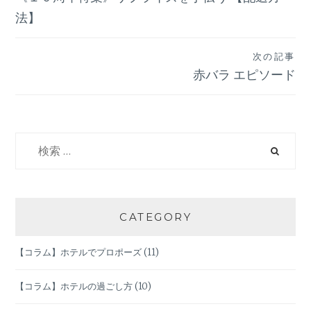
稿
法】
ナ
次の記事
赤バラ エピソード
ビ
ゲ
検
ー
索:
シ
ョ
CATEGORY
ン
【コラム】ホテルでプロポーズ
(11)
【コラム】ホテルの過ごし方
(10)