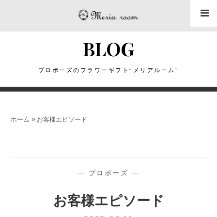
コ
ン
テ
BLOG
ン
ツ
に
プロポーズのフラワーギフト“メリアルーム”
ス
キ
ッ
ホーム
»
お客様エピソード
プ
—
プロポーズ
—
お客様エピソード