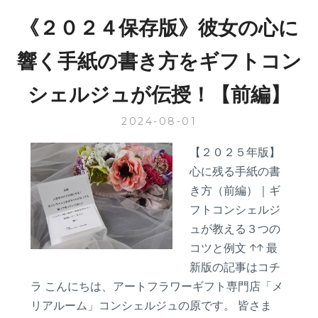
女
《２０２４保存版》彼女の心に
の
心
響く手紙の書き方をギフトコン
に
響
シェルジュが伝授！【前編】
く
手
2024-08-01
紙
の
【２０２５年版】
書
き
心に残る手紙の書
方
き方（前編）｜ギ
を
フトコンシェルジ
ギ
ュが教える３つの
フ
コツと例文 ↑↑ 最
ト
コ
新版の記事はコチ
ン
ラ こんにちは、アートフラワーギフト専門店「メ
シ
リアルーム」コンシェルジュの原です。 皆さま
ェ