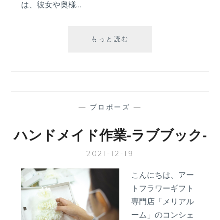
は、彼女や奥様…
ル
ジ
ュ
が
《２
もっと読む
伝
０
授！
２
【後
４
編】
保
存
版》
—
プロポーズ
—
彼
女
ハンドメイド作業‐ラブブック‐
の
心
2021-12-19
に
響
こんにちは、アー
く
トフラワーギフト
手
紙
専門店「メリアル
の
ーム」のコンシェ