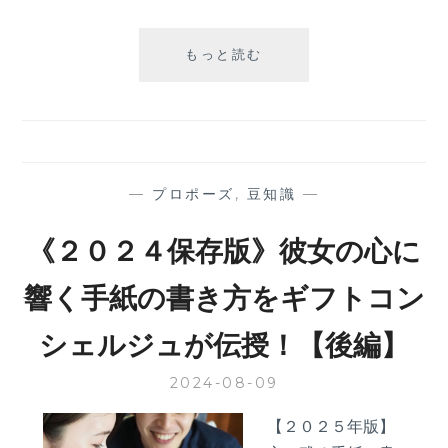
手
もっと読む
紙
で
言
わ
れ
た
—
プロポーズ
,
豆知識
—
い
プ
《２０２４保存版》彼女の心に
ロ
ポ
響く手紙の書き方をギフトコン
ー
ズ
シェルジュが伝授！【後編】
の
言
2024-08-09
葉
ベ
【２０２５年版】
ス