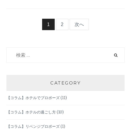
２
１
年
版
投
1
2
次へ
お
う
稿
ち
ク
検
ナ
リ
索:
ス
ビ
マ
ス
を
ゲ
CATEGORY
盛
り
ー
【コラム】ホテルでプロポーズ
(11)
上
げ
シ
る
【コラム】ホテルの過ごし方
(10)
方
ョ
法
【コラム】リベンジプロポーズ
(1)