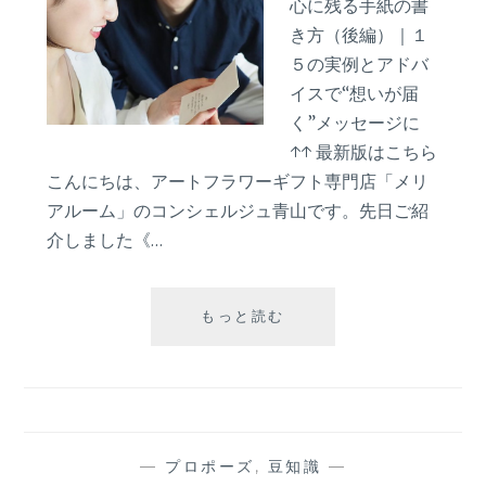
ト
心に残る手紙の書
３
き方（後編）｜１
５の実例とアドバ
イスで“想いが届
く”メッセージに
↑↑ 最新版はこちら
こんにちは、アートフラワーギフト専門店「メリ
アルーム」のコンシェルジュ青山です。先日ご紹
介しました《…
《２
もっと読む
０
２
４
保
存
版》
—
プロポーズ
,
豆知識
—
彼