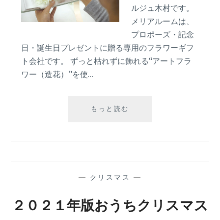
書
ルジュ木村です。
き
メリアルームは、
方
プロポーズ・記念
を
ギ
日・誕生日プレゼントに贈る専用のフラワーギフ
フ
ト会社です。 ずっと枯れずに飾れる“アートフラ
ト
ワー（造花）”を使…
コ
ン
シ
ハ
もっと読む
ェ
ン
ル
ド
ジ
メ
ュ
イ
が
ド
伝
作
授！
—
クリスマス
—
業‐
【前
ラ
編】
２０２１年版おうちクリスマス
ブ
ブ