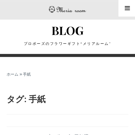
コ
ン
テ
BLOG
ン
ツ
に
プロポーズのフラワーギフト“メリアルーム”
ス
キ
ッ
ホーム
»
手紙
プ
タグ:
手紙