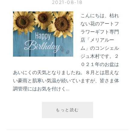
2021-08-18
こ
ん
こんにちは、枯れ
な
ない花のアートフ
人！？
ラワーギフト専門
店「メリアルー
ム」のコンシェル
ジュ木村です。２
０２１年のお盆は
あいにくの天気となりましたね。８月とは思えな
い豪雨と肌寒い気温が続いていますが、皆さま体
調管理にはお気を付けく…
【誕
もっと読む
生
月
の