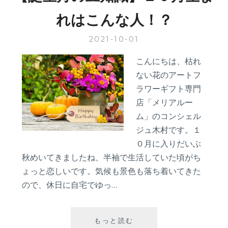
生
れはこんな人！？
ま
れ
2021-10-01
は
こ
こんにちは、枯れ
ん
ない花のアートフ
な
人！？
ラワーギフト専門
店「メリアルー
ム」のコンシェル
ジュ木村です。１
０月に入りだいぶ
秋めいてきましたね、半袖で生活していた頃がち
ょっと恋しいです。気候も景色も落ち着いてきた
ので、休日に自宅でゆっ…
【誕
もっと読む