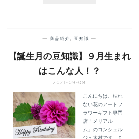
生
月
の
豆
知
識】
—
商品紹介
,
豆知識
—
１
０
【誕生月の豆知識】９月生まれ
月
生
はこんな人！？
ま
れ
2021-09-08
は
こ
こんにちは、枯れ
ん
ない花のアートフ
な
人！？
ラワーギフト専門
店「メリアルー
ム」のコンシェル
ジュ木村です。９