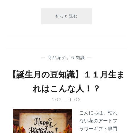
【誕
もっと読む
生
月
の
豆
知
識】
—
商品紹介
,
豆知識
—
１
２
【誕生月の豆知識】１１月生ま
月
生
れはこんな人！？
ま
れ
2021-11-06
は
こ
こんにちは、枯れ
ん
ない花のアートフ
な
人！？
ラワーギフト専門