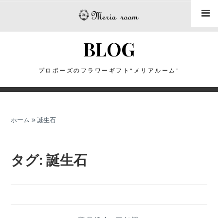
コ
ン
テ
BLOG
ン
ツ
に
プロポーズのフラワーギフト“メリアルーム”
ス
キ
ッ
ホーム
»
誕生石
プ
タグ:
誕生石