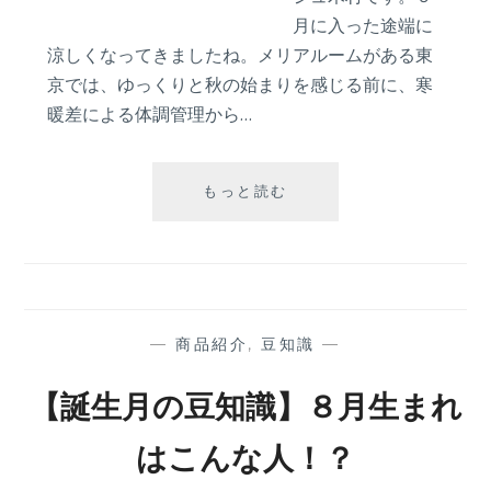
月に入った途端に
涼しくなってきましたね。メリアルームがある東
京では、ゆっくりと秋の始まりを感じる前に、寒
暖差による体調管理から…
【誕
もっと読む
生
月
の
豆
知
識】
—
商品紹介
,
豆知識
—
９
月
【誕生月の豆知識】８月生まれ
生
ま
はこんな人！？
れ
は