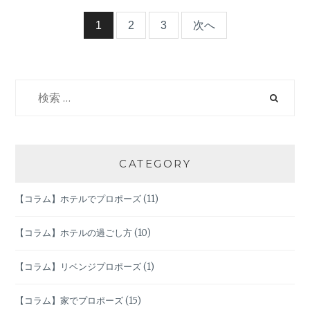
豆
知
投
1
2
3
次へ
識】
８
稿
月
生
検
ナ
ま
索:
れ
ビ
は
こ
ん
ゲ
CATEGORY
な
人！？
ー
【コラム】ホテルでプロポーズ
(11)
シ
【コラム】ホテルの過ごし方
(10)
ョ
【コラム】リベンジプロポーズ
(1)
ン
【コラム】家でプロポーズ
(15)