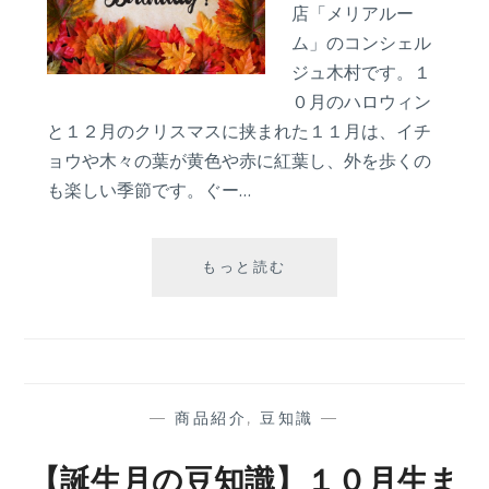
店「メリアルー
ム」のコンシェル
ジュ木村です。１
０月のハロウィン
と１２月のクリスマスに挟まれた１１月は、イチ
ョウや木々の葉が黄色や赤に紅葉し、外を歩くの
も楽しい季節です。ぐー…
【誕
もっと読む
生
月
の
豆
知
識】
—
商品紹介
,
豆知識
—
１
１
【誕生月の豆知識】１０月生ま
月