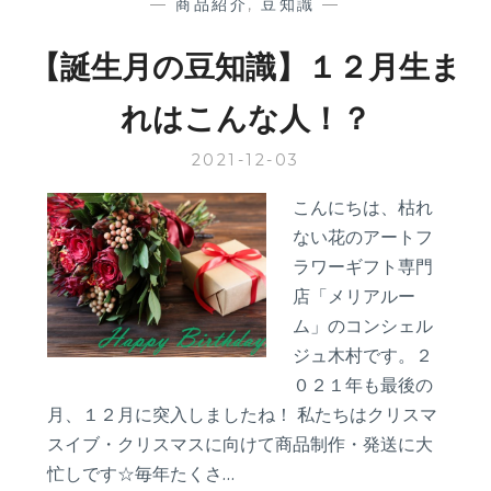
—
商品紹介
,
豆知識
—
【誕生月の豆知識】１２月生ま
れはこんな人！？
2021-12-03
こんにちは、枯れ
ない花のアートフ
ラワーギフト専門
店「メリアルー
ム」のコンシェル
ジュ木村です。２
０２１年も最後の
月、１２月に突入しましたね！ 私たちはクリスマ
スイブ・クリスマスに向けて商品制作・発送に大
忙しです☆毎年たくさ…