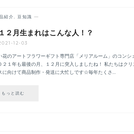
品紹介
,
豆知識
—
１２月生まれはこんな人！？
2021-12-03
い花のアートフラワーギフト専門店「メリアルーム」のコンシ
０２１年も最後の月、１２月に突入しましたね！ 私たちはクリ
スに向けて商品制作・発送に大忙しです☆毎年たくさ…
【誕
もっと読む
生
月
の
豆
知
識】