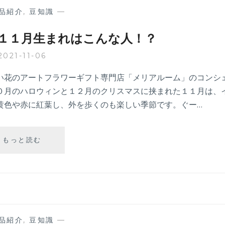
１
品紹介
,
豆知識
—
２
月
１１月生まれはこんな人！？
生
ま
2021-11-06
れ
は
い花のアートフラワーギフト専門店「メリアルーム」のコンシ
こ
０月のハロウィンと１２月のクリスマスに挟まれた１１月は、
ん
黄色や赤に紅葉し、外を歩くのも楽しい季節です。ぐー…
な
人！？
【誕
もっと読む
生
月
の
豆
知
識】
１
品紹介
,
豆知識
—