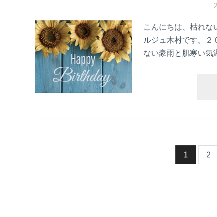
こんにちは、枯れな
ルジュ木村です。２
ない豪雨と肌寒い気
投
1
2
稿