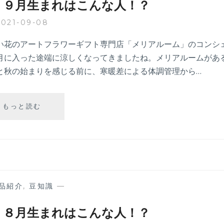
】９月生まれはこんな人！？
生
ま
2021-09-08
れ
は
い花のアートフラワーギフト専門店「メリアルーム」のコンシ
こ
月に入った途端に涼しくなってきましたね。メリアルームがあ
ん
と秋の始まりを感じる前に、寒暖差による体調管理から…
な
人！？
【誕
もっと読む
生
月
の
豆
知
識】
９
品紹介
,
豆知識
—
月
生
】８月生まれはこんな人！？
ま