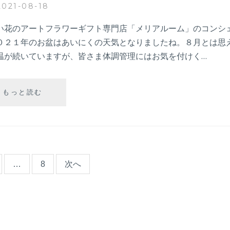
れ
2021-08-18
は
こ
い花のアートフラワーギフト専門店「メリアルーム」のコンシ
ん
０２１年のお盆はあいにくの天気となりましたね。８月とは思
な
温が続いていますが、皆さま体調管理にはお気を付けく…
人！？
【誕
もっと読む
生
月
の
豆
知
識】
…
8
次へ
８
月
生
ま
れ
は