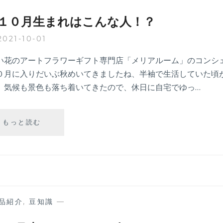
１
月
１０月生まれはこんな人！？
生
ま
2021-10-01
れ
は
い花のアートフラワーギフト専門店「メリアルーム」のコンシ
こ
０月に入りだいぶ秋めいてきましたね、半袖で生活していた頃
ん
。気候も景色も落ち着いてきたので、休日に自宅でゆっ…
な
人！？
【誕
もっと読む
生
月
の
豆
知
識】
１
品紹介
,
豆知識
—
０
月