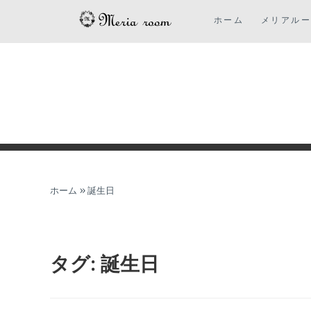
コ
ホーム
メリアル
ン
テ
ン
ツ
に
ス
キ
ッ
プ
ホーム
»
誕生日
タグ:
誕生日