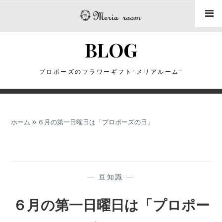
コ
ン
テ
BLOG
ン
ツ
に
プロポーズのフラワーギフト“メリアルーム”
ス
キ
ッ
ホーム
»
６月の第一日曜日は「プロポーズの日」
プ
—
豆知識
—
６月の第一日曜日は「プロポー