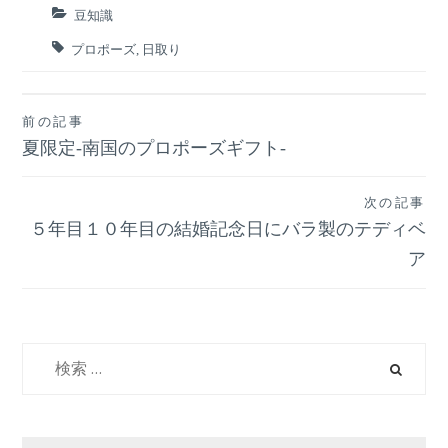
豆知識
プロポーズ
,
日取り
前の記事
投
夏限定‐南国のプロポーズギフト‐
稿
次の記事
ナ
５年目１０年目の結婚記念日にバラ製のテディベ
ア
ビ
ゲ
検
ー
索:
シ