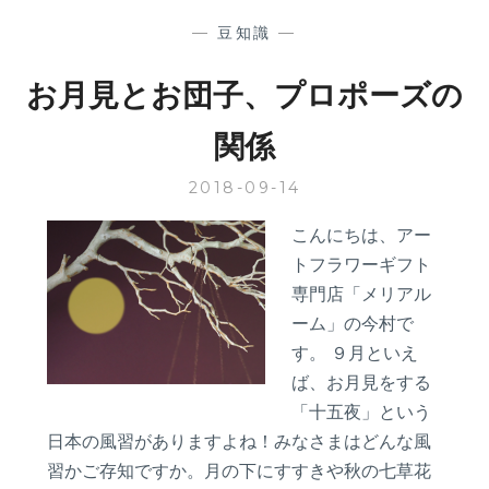
せ
る
—
豆知識
—
サ
プ
お月見とお団子、プロポーズの
ラ
イ
関係
ズ
と
2018-09-14
は？
こんにちは、アー
トフラワーギフト
専門店「メリアル
ーム」の今村で
す。 ９月といえ
ば、お月見をする
「十五夜」という
日本の風習がありますよね！みなさまはどんな風
習かご存知ですか。月の下にすすきや秋の七草花