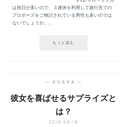
は祝日が多いので、３連休を利用して旅行先での
プロポーズをご検討されている男性も多いのでは
ないでしょうか。…
理
もっと読む
想
の
プ
ロ
ポ
ー
—
クリスマス
—
ズ
の
彼女を喜ばせるサプライズと
言
葉
は？
2018-09-18