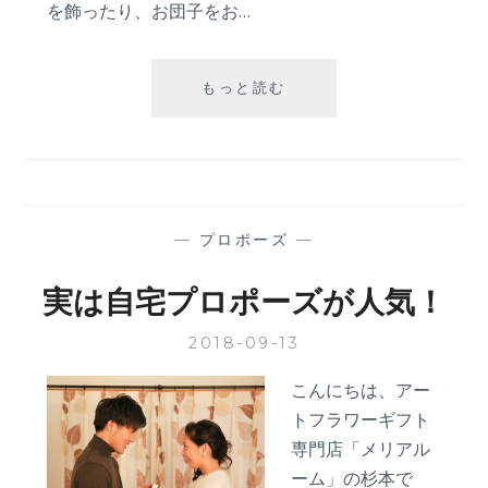
を飾ったり、お団子をお…
お
もっと読む
月
見
と
お
団
子、
—
プロポーズ
—
プ
ロ
実は自宅プロポーズが人気！
ポ
ー
2018-09-13
ズ
の
こんにちは、アー
関
トフラワーギフト
係
専門店「メリアル
ーム」の杉本で