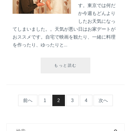
す。東京では何だ
か今週もどんより
したお天気になっ
てしまいました。。天気が悪い日はお家デートが
おススメです。自宅で映画を観たり、一緒に料理
を作ったり、ゆったりと…
実
もっと読む
は
自
宅
プ
ロ
投
前へ
1
2
3
4
次へ
ポ
ー
稿
ズ
が
検
ナ
人