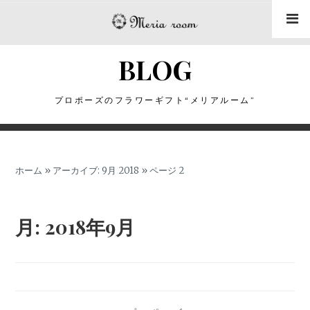
コ
ン
テ
BLOG
ン
ツ
に
プロポーズのフラワーギフト“メリアルーム”
ス
キ
ッ
ホーム
»
アーカイブ: 9月 2018
»
ページ 2
プ
月:
2018年9月