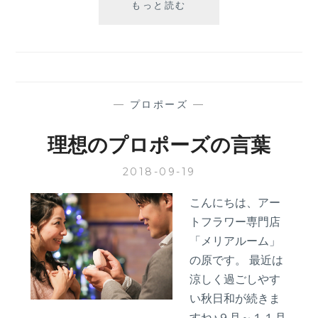
プ
もっと読む
ロ
ポ
ー
ズ
の
手
—
プロポーズ
—
紙
理想のプロポーズの言葉
2018-09-19
こんにちは、アー
トフラワー専門店
「メリアルーム」
の原です。 最近は
涼しく過ごしやす
い秋日和が続きま
すね♪９月～１１月