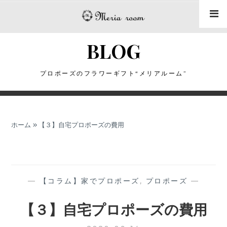
コ
ン
テ
BLOG
ン
ツ
に
プロポーズのフラワーギフト“メリアルーム”
ス
キ
ッ
ホーム
»
【３】自宅プロポーズの費用
プ
—
【コラム】家でプロポーズ
,
プロポーズ
—
【３】自宅プロポーズの費用