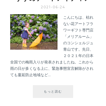
理
2021-06-24
由
と
こんにちは、枯れ
オ
ない花アートフラ
ス
ス
ワーギフト専門店
メ
「メリアルーム」
の
のコンシェルジュ
花
青山です。先日、
２０２１年の日本
全国での梅雨入りが発表されましたね。これから
雨の日が多くなる上に、緊急事態宣言解除がされ
ても蔓延防止地域など…
梅
もっと読む
雨
こ