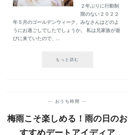
２年ぶりに行動制
限のない２０２２
年５月のゴールデンウィーク、みなさんはどのよ
うにお過ごしでしたでしょうか。 私は兄家族が遊
びに来ていたので、…
６
もっと読む
月
に
プ
ロ
ポ
ー
—
おうち時間
—
ズ
が
梅雨こそ楽しめる！雨の日のお
最
適
すすめデートアイディア
な