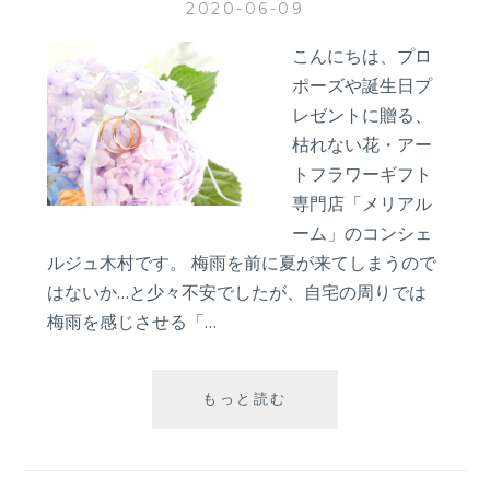
2020-06-09
い)
の
こんにちは、プロ
花
言
ポーズや誕生日プ
葉
レゼントに贈る、
枯れない花・アー
トフラワーギフト
専門店「メリアル
ーム」のコンシェ
ルジュ木村です。 梅雨を前に夏が来てしまうので
はないか…と少々不安でしたが、自宅の周りでは
梅雨を感じさせる「…
【プ
もっと読む
ロ
ポ
ー