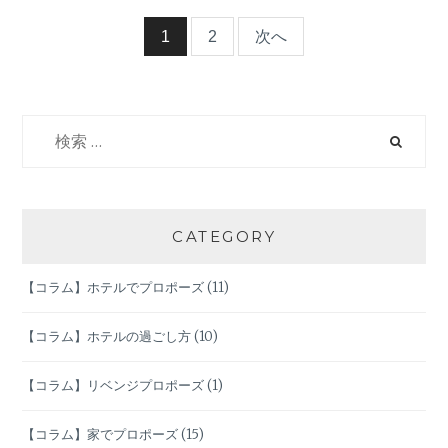
ズ
タ
投
1
2
次へ
イ
ミ
稿
ン
グ】
検
ナ
６
索:
月
ビ
は
プ
ロ
ゲ
CATEGORY
ポ
ー
ー
【コラム】ホテルでプロポーズ
(11)
ズ
に
シ
最
【コラム】ホテルの過ごし方
(10)
適
ョ
な
【コラム】リベンジプロポーズ
(1)
タ
ン
イ
【コラム】家でプロポーズ
(15)
ミ