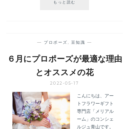
【２
もっと読む
０
２
３
年】
６
月
—
プロポーズ
,
豆知識
—
の
イ
６月にプロポーズが最適な理由
ベ
ン
とオススメの花
ト
2022-05-17
こんにちは、アー
トフラワーギフト
専門店「メリアル
ーム」のコンシェ
ルジュ青山です。