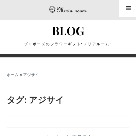
コ
ン
テ
BLOG
ン
ツ
に
プロポーズのフラワーギフト“メリアルーム”
ス
キ
ッ
ホーム
»
アジサイ
プ
タグ:
アジサイ