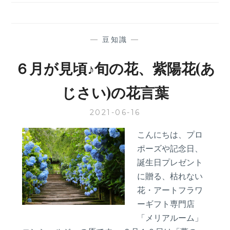
そ
楽
し
め
—
豆知識
—
る！
雨
６月が見頃♪旬の花、紫陽花(あ
の
日
じさい)の花言葉
の
お
2021-06-16
す
す
こんにちは、プロ
め
ポーズや記念日、
デ
ー
誕生日プレゼント
ト
に贈る、枯れない
ア
花・アートフラワ
イ
ーギフト専門店
デ
ィ
「メリアルーム」
ア