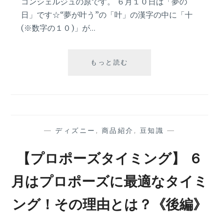
コンシェルジュの原です。 ６月１０日は「夢の
日」です☆“夢が叶う”の「叶」の漢字の中に「十
(※数字の１０)」が…
６
もっと読む
月
が
見
頃
♪
旬
—
ディズニー
,
商品紹介
,
豆知識
—
の
花、
【プロポーズタイミング】 ６
紫
陽
月はプロポーズに最適なタイミ
花
(あ
ング！その理由とは？《後編》
じ
さ