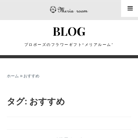
コ
ン
テ
BLOG
ン
ツ
に
プロポーズのフラワーギフト“メリアルーム”
ス
キ
ッ
ホーム
»
おすすめ
プ
タグ:
おすすめ