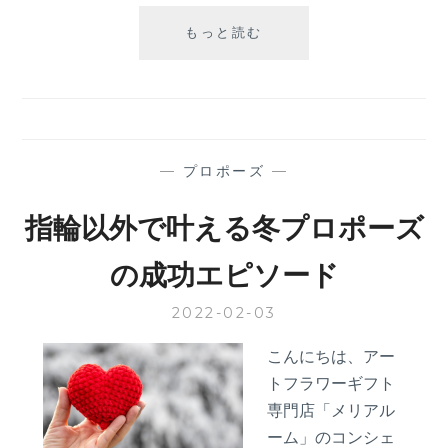
【５】
もっと読む
ホ
テ
ル
で
の
贅
—
プロポーズ
—
沢
な
指輪以外で叶える冬プロポーズ
過
ご
の成功エピソード
し
方
2022-02-03
こんにちは、アー
トフラワーギフト
専門店「メリアル
ーム」のコンシェ