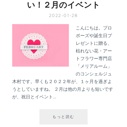
い！２月のイベント
ポ
ー
2022-01-28
ズ
の
こんにちは。プロ
成
ポーズや誕生日プ
功
エ
レゼントに贈る、
ピ
枯れない花・アー
ソ
トフラワー専門店
ー
「メリアルーム」
ド
のコンシェルジュ
木村です。早くも２０２２年が、１ヶ月を過ぎよ
うとしていますね。 ２月は他の月よりも短いです
が、祝日とイベント…
バ
もっと読む
レ