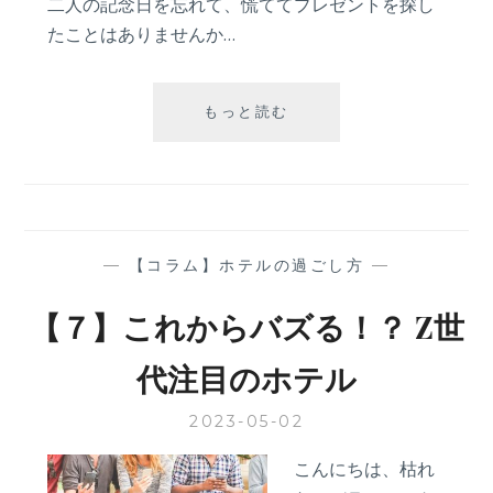
二人の記念日を忘れて、慌ててプレゼントを探し
たことはありませんか…
プ
もっと読む
レ
ゼ
ン
ト
忘
れ
—
【コラム】ホテルの過ごし方
—
て
た！
【７】これからバズる！？ Z世
で
も
代注目のホテル
大
丈
2023-05-02
夫
「今
こんにちは、枯れ
日