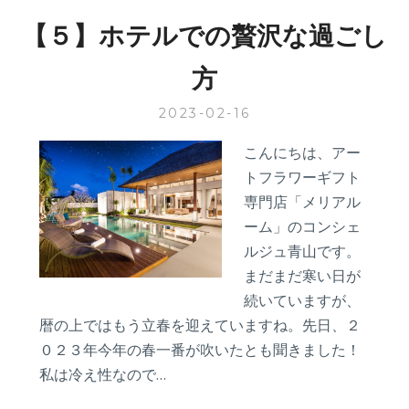
Z
【５】ホテルでの贅沢な過ごし
世
代
方
注
目
2023-02-16
の
ホ
こんにちは、アー
テ
トフラワーギフト
ル
専門店「メリアル
ーム」のコンシェ
ルジュ青山です。
まだまだ寒い日が
続いていますが、
暦の上ではもう立春を迎えていますね。先日、２
０２３年今年の春一番が吹いたとも聞きました！
私は冷え性なので…