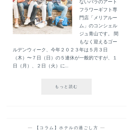
ないバラのアート
注
文
フラワーギフト専
し
門店「メリアルー
て、
ム」のコンシェル
明
ジュ青山です。 間
日
届
もなく迎えるゴー
く」
ルデンウィーク、今年２０２３年は５月３日
超
（木）〜７日（日）の５連休が一般的ですが、１
速
日（月）、２日（火）に…
サ
ー
ビ
【７】
ス
もっと読む
こ
と
れ
は？
か
ら
バ
ズ
—
【コラム】ホテルの過ごし方
—
る！？