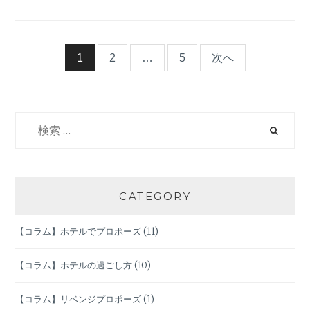
ン
タ
イ
ン
投
1
2
…
5
次へ
デ
ー
稿
だ
け
検
ナ
じ
索:
ゃ
ビ
な
い！
２
ゲ
CATEGORY
月
の
ー
【コラム】ホテルでプロポーズ
(11)
イ
ベ
シ
ン
【コラム】ホテルの過ごし方
(10)
ト
ョ
【コラム】リベンジプロポーズ
(1)