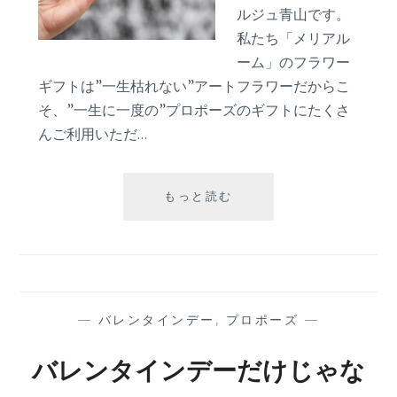
ルジュ青山です。
私たち「メリアル
ーム」のフラワー
ギフトは”一生枯れない”アートフラワーだからこ
そ、”一生に一度の”プロポーズのギフトにたくさ
んご利用いただ…
指
もっと読む
輪
以
外
で
叶
え
—
バレンタインデー
,
プロポーズ
—
る
冬
バレンタインデーだけじゃな
プ
ロ