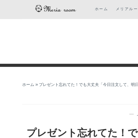
コ
ホーム
メリアル
ン
テ
ン
ツ
に
ス
キ
ッ
プ
ホーム
»
プレゼント忘れてた！でも大丈夫「今日注文して、明
—
プレゼント忘れてた！で