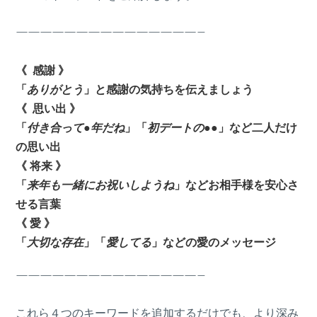
———————————————–
《 感謝 》
「
ありがとう
」と感謝の気持ちを伝えましょう
《 思い出 》
「
付き合って●年だね
」「
初デートの●●
」など二人だけ
の思い出
《 将来 》
「
来年も一緒にお祝いしようね
」などお相手様を安心さ
せる言葉
《 愛 》
「
大切な存在
」「
愛してる
」などの愛のメッセージ
———————————————–
これら４つのキーワードを追加するだけでも、より深み