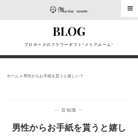
コ
ン
テ
BLOG
ン
ツ
に
プロポーズのフラワーギフト“メリアルーム”
ス
キ
ッ
ホーム
»
男性からお手紙を貰うと嬉しい？
プ
—
豆知識
—
男性からお手紙を貰うと嬉し