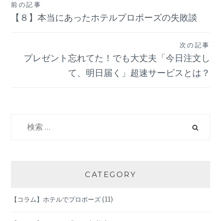
前の記事
投
【８】本当にあったホテルプロポーズの失敗談
稿
次の記事
ナ
プレゼント忘れてた！でも大丈夫「今日注文し
て、明日届く」超速サービスとは？
ビ
ゲ
検
ー
索:
シ
ョ
CATEGORY
ン
【コラム】ホテルでプロポーズ
(11)