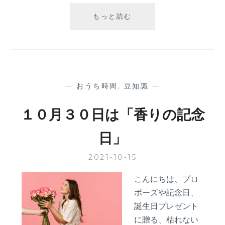
【ス
もっと読む
タ
ッ
フ
イ
ン
タ
—
おうち時間
,
豆知識
—
ビ
ュ
１０月３０日は「香りの記念
ー】
商
日」
品
企
2021-10-15
画
編
こんにちは、プロ
～
ポーズや記念日、
第
３
誕生日プレゼント
回：
に贈る、枯れない