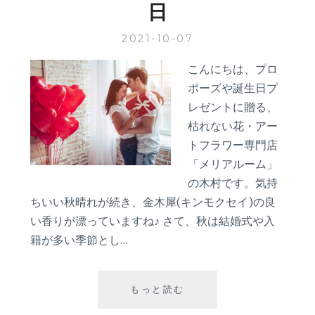
日
念
日」
2021-10-07
こんにちは、プロ
ポーズや誕生日プ
レゼントに贈る、
枯れない花・アー
トフラワー専門店
「メリアルーム」
の木村です。気持
ちいい秋晴れが続き、金木犀(キンモクセイ)の良
い香りが漂っていますね♪ さて、秋は結婚式や入
籍が多い季節とし…
１
もっと読む
０