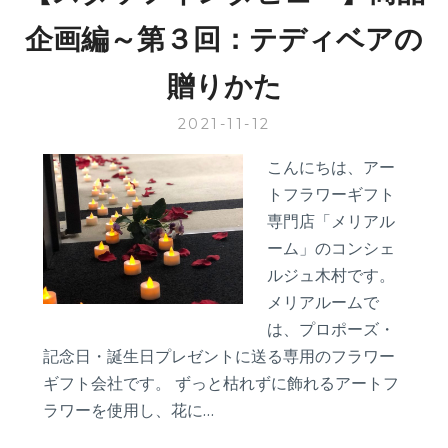
２
企画編～第３回：テディベアの
２
年
贈りかた
の
傾
2021-11-12
向
は？
こんにちは、アー
トフラワーギフト
専門店「メリアル
ーム」のコンシェ
ルジュ木村です。
メリアルームで
は、プロポーズ・
記念日・誕生日プレゼントに送る専用のフラワー
ギフト会社です。 ずっと枯れずに飾れるアートフ
ラワーを使用し、花に…