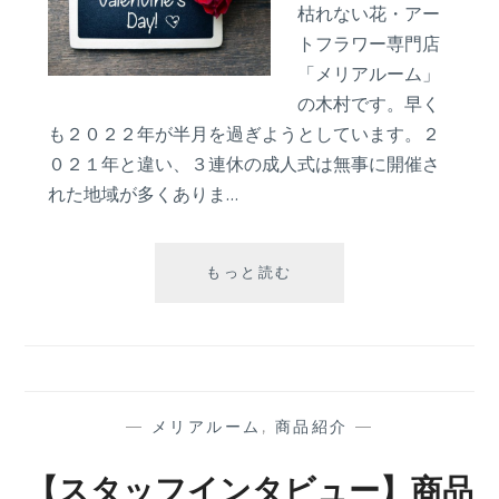
ン
枯れない花・アー
ト
トフラワー専門店
「メリアルーム」
の木村です。早く
も２０２２年が半月を過ぎようとしています。２
０２１年と違い、３連休の成人式は無事に開催さ
れた地域が多くありま…
【バ
もっと読む
レ
ン
タ
イ
ン
デ
—
メリアルーム
,
商品紹介
—
ー】
２
【スタッフインタビュー】商品
０