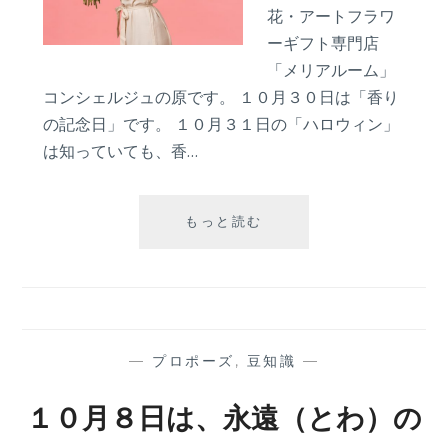
テ
花・アートフラワ
デ
ーギフト専門店
ィ
ベ
「メリアルーム」
ア
コンシェルジュの原です。 １０月３０日は「香り
の
の記念日」です。 １０月３１日の「ハロウィン」
贈
は知っていても、香…
り
か
た
１
もっと読む
０
月
３
０
日
は
—
プロポーズ
,
豆知識
—
「香
り
１０月８日は、永遠（とわ）の
の
記