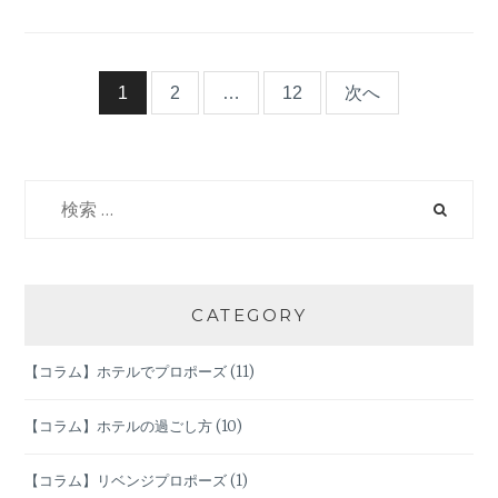
月
８
日
は、
投
1
2
…
12
次へ
永
遠
稿
（と
わ）
検
ナ
の
索:
日
ビ
ゲ
CATEGORY
ー
【コラム】ホテルでプロポーズ
(11)
シ
【コラム】ホテルの過ごし方
(10)
ョ
【コラム】リベンジプロポーズ
(1)