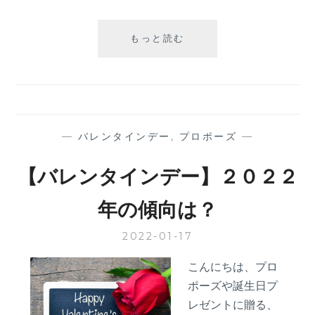
秋
もっと読む
が
旬！
お
す
す
め
—
バレンタインデー
,
プロポーズ
—
ス
ポ
【バレンタインデー】２０２２
ッ
ト
年の傾向は？
と
バ
2022-01-17
ラ
の
こんにちは、プロ
プ
ポーズや誕生日プ
レ
ゼ
レゼントに贈る、