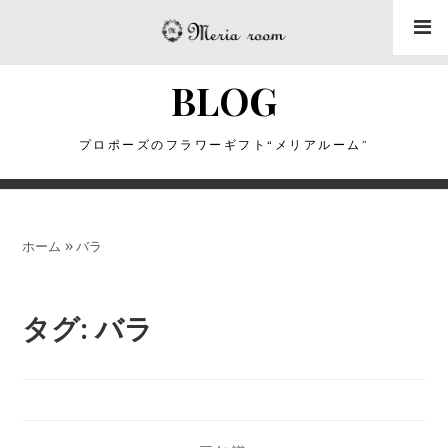
コ
ン
テ
BLOG
ン
ツ
に
プロポーズのフラワーギフト“メリアルーム”
ス
キ
ッ
ホーム
»
バラ
プ
タグ:
バラ