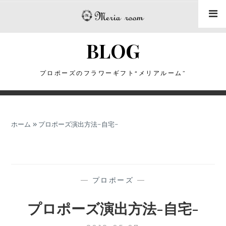
コ
ン
テ
BLOG
ン
ツ
に
プロポーズのフラワーギフト“メリアルーム”
ス
キ
ッ
ホーム
»
プロポーズ演出方法-自宅-
プ
—
プロポーズ
—
プロポーズ演出方法-自宅-