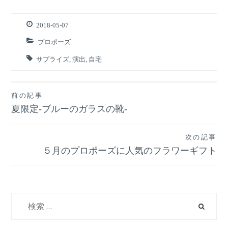
2018-05-07
プロポーズ
サプライズ
,
演出
,
自宅
前の記事
投
夏限定‐ブルーのガラスの靴‐
稿
次の記事
ナ
５月のプロポーズに人気のフラワーギフト
ビ
ゲ
検
索:
ー